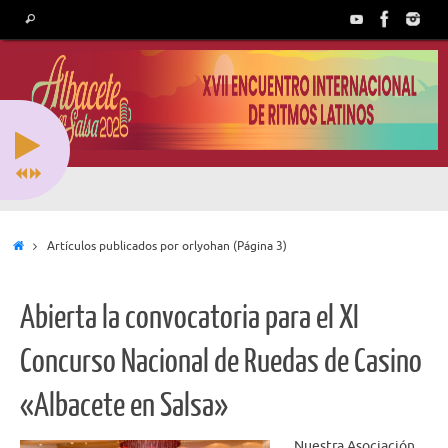
Saltar
Búsqueda
Buscar
al
para:
contenido
Inicio
Artículos publicados por orlyohan
(Página 3)
Abierta la convocatoria para el XI
Concurso Nacional de Ruedas de Casino
«Albacete en Salsa»
Nuestra Asociación