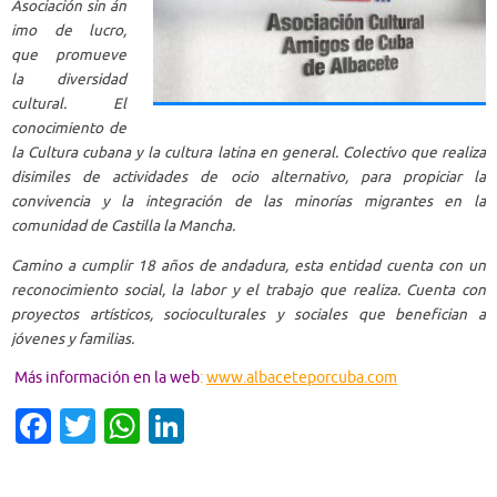
Asociación sin án
imo de lucro,
que promueve
la diversidad
cultural. El
conocimiento de
la Cultura cubana y la cultura latina en general. Colectivo que realiza
disimiles de actividades de ocio alternativo, para propiciar la
convivencia y la integración de las minorías migrantes en la
comunidad de Castilla la Mancha.
Camino a cumplir 18 años de andadura, esta entidad cuenta con un
reconocimiento social, la labor y el trabajo que realiza. Cuenta con
proyectos artísticos, socioculturales y sociales que benefician a
jóvenes y familias.
Más información en la web
:
www.albaceteporcuba.com
Fa
T
W
Li
c
w
h
n
e
it
at
k