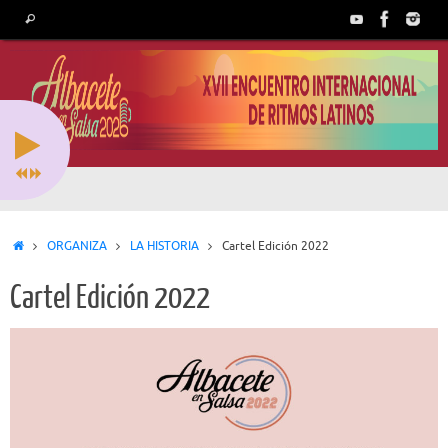
Saltar
Búsqueda
Buscar
al
para:
contenido
Inicio
ORGANIZA
LA HISTORIA
Cartel Edición 2022
Cartel Edición 2022