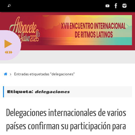
Saltar
Búsqueda
Buscar
al
para:
contenido
Inicio
Entradas etiquetadas "delegaciones"
Etiqueta:
delegaciones
Delegaciones internacionales de varios
países confirman su participación para