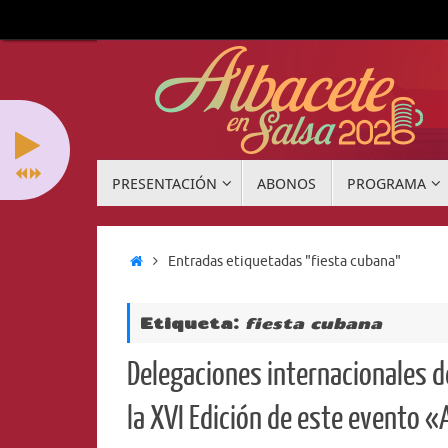
Saltar
al
contenido
Saltar
PRESENTACIÓN
ABONOS
PROGRAMA
al
contenido
Inicio
Entradas etiquetadas "fiesta cubana"
Etiqueta:
fiesta cubana
Delegaciones internacionales d
la XVI Edición de este evento 