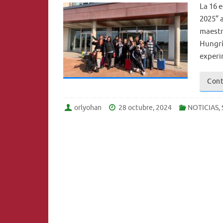
La 16 
2025” 
maestro
Hungrí
experi
Cont
orlyohan
28 octubre, 2024
NOTICIAS
,