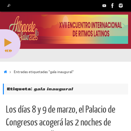
Saltar
Búsqueda
Buscar
al
para:
contenido
Inicio
Entradas etiquetadas "gala inaugural"
Etiqueta:
gala inaugural
Los días 8 y 9 de marzo, el Palacio de
Congresos acogerá las 2 noches de