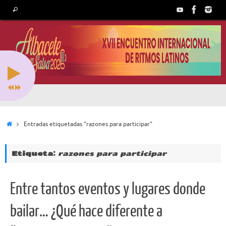
Saltar
Búsqueda
Buscar
al
para:
contenido
Inicio
Entradas etiquetadas "razones para participar"
Etiqueta:
razones para participar
Entre tantos eventos y lugares donde
bailar… ¿Qué hace diferente a