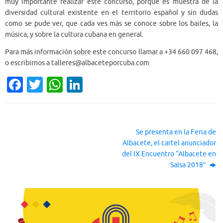
muy importante realizar este concurso, porque es muestra de la
diversidad cultural existente en el territorio español y sin dudas
como se pude ver, que cada ves más se conoce sobre los bailes, la
música, y sobre la cultura cubana en general.
Para más información sobre este concurso llamar a +34 660 097 468,
o escribirnos a talleres@albaceteporcuba.com
Fa
T
W
Li
c
w
h
n
e
it
at
k
b
te
s
e
Se presenta en la Feria de
o
r
A
dI
Albacete, el cartel anunciador
del IX Encuentro “Albacete en
o
p
n
Salsa 2018”
k
p