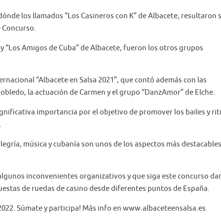
dónde los llamados “Los Casineros con K” de Albacete, resultaron 
e Concurso.
y “Los Amigos de Cuba” de Albacete, fueron los otros grupos
ternacional “Albacete en Salsa 2021”, que contó además con las
robledo, la actuación de Carmen y el grupo “DanzAmor” de Elche.
nificativa importancia por el objetivo de promover los bailes y ri
.
alegría, música y cubanía son unos de los aspectos más destacables
 algunos inconvenientes organizativos y que siga este concurso d
uestas de ruedas de casino desde diferentes puntos de España.
o 2022. Súmate y participa! Más info en www.albaceteensalsa.es