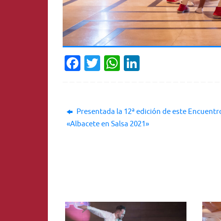
Fa
T
W
Li
c
w
h
n
e
it
at
k
b
te
s
e
Presentada la 12ª edición de este Encuentr
o
r
A
dI
«Albacete en Salsa 2021»
o
p
n
k
p