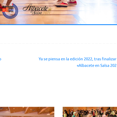
o
Ya se piensa en la edición 2022, tras finalizar 
«Albacete en Salsa 20