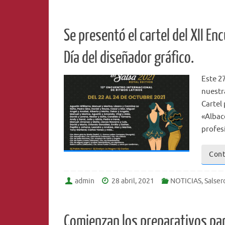
Se presentó el cartel del XII E
Día del diseñador gráfico.
Este 27
nuestr
Cartel
«Albac
profes
Cont
admin
28 abril, 2021
NOTICIAS
,
Salser
Comienzan los preparativos par