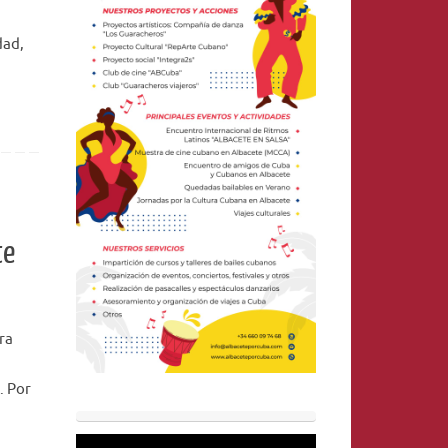
dad,
te
ra
. Por