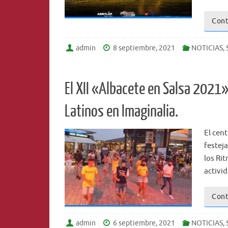
Cont
admin
8 septiembre, 2021
NOTICIAS
,
El XII «Albacete en Salsa 2021»
Latinos en Imaginalia.
El cen
festeja
los Ri
activi
Cont
admin
6 septiembre, 2021
NOTICIAS
,