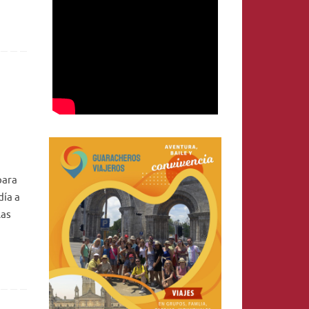
para
día a
las