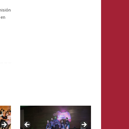
misión
 en