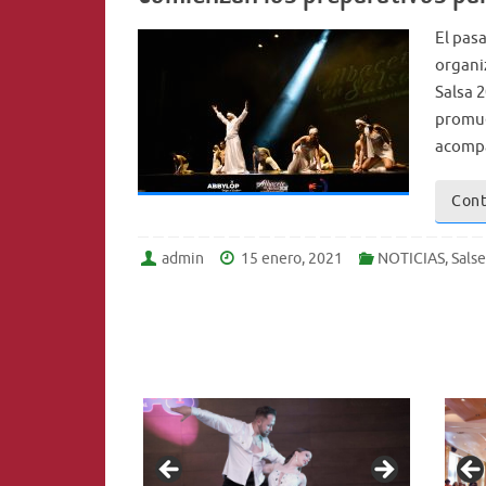
El pas
organi
Salsa 
promue
acompa
Cont
admin
15 enero, 2021
NOTICIAS
,
Sals