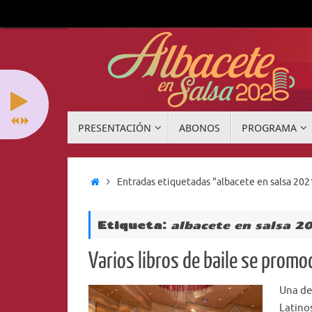
Saltar
al
contenido
Saltar
PRESENTACIÓN
ABONOS
PROGRAMA
al
contenido
Inicio
Entradas etiquetadas "albacete en salsa 202
Etiqueta:
albacete en salsa 2
Varios libros de baile se promo
Una de
Latinos