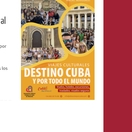
al
 por
 los
Leer más