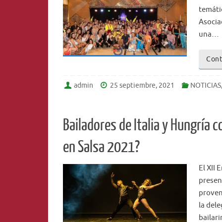
temátic
Asocia
una…
Cont
admin
25 septiembre, 2021
NOTICIAS
Bailadores de Italia y Hungría 
en Salsa 2021?
El XII 
presen
proven
la del
bailar