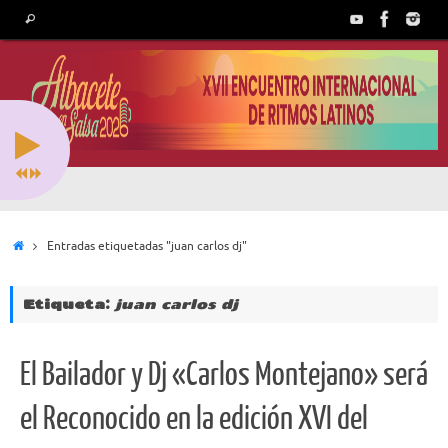
Saltar
Búsqueda
Buscar
al
para:
contenido
Inicio
Entradas etiquetadas "juan carlos dj"
Etiqueta:
juan carlos dj
El Bailador y Dj «Carlos Montejano» será
el Reconocido en la edición XVI del